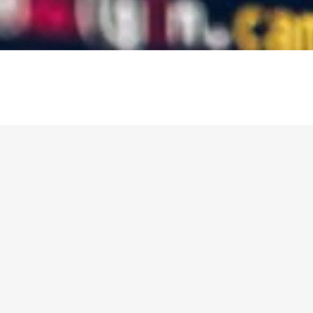
resse
l
Smartphones