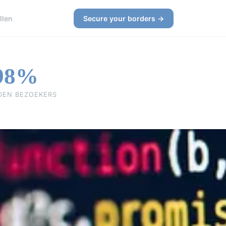
llen
Secure your borders →
98%
DEN BEZOEKERS