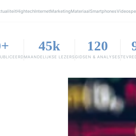
tualiteit
Hightech
Internet
Marketing
Materiaal
Smartphones
Videospe
0+
45k
120
UBLICEERD
MAANDELIJKSE LEZERS
GIDSEN & ANALYSES
TEVRE