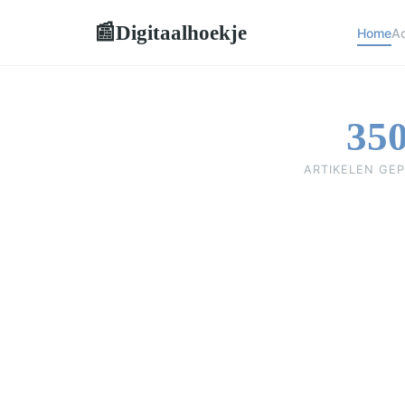
Digitaalhoekje
📰
Home
Ac
35
ARTIKELEN GEP