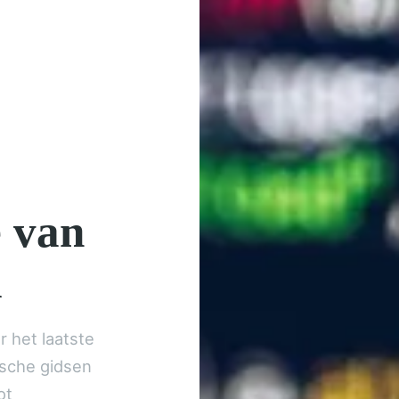
e van
d
r het laatste
ische gidsen
ot