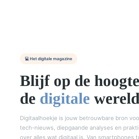
💻 Het digitale magazine
Blijf op de hoogt
de
digitale
werel
Digitaalhoekje is jouw betrouwbare bron voo
tech-nieuws, diepgaande analyses en prakt
over alles wat digitaal is. Van smartphones t