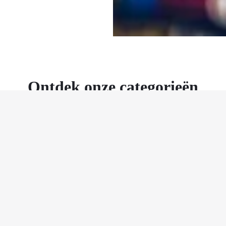
Ontdek onze categorieën
breaking news tot diepgaande features – voor elke inte
htech
Internet
Marketing
Materiaa
Videospellen